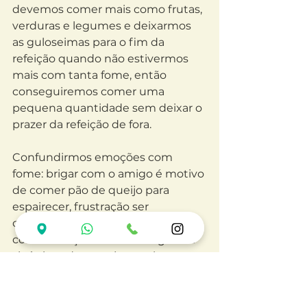
devemos comer mais como frutas, 
verduras e legumes e deixarmos 
as guloseimas para o fim da 
refeição quando não estivermos 
mais com tanta fome, então 
conseguiremos comer uma 
pequena quantidade sem deixar o 
prazer da refeição de fora.
Confundirmos emoções com 
fome: brigar com o amigo é motivo 
de comer pão de queijo para 
espairecer, frustração ser 
compensado com chocolate, 
comemoração com os amigos ser 
sinônimo de cerveja com batata 
frita, quando fica entediado vai até 
a geladeira ver o que tem para 
comer. Esses são apenas alguns 