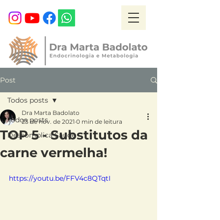
Post
Todos posts
Dra Marta Badolato
Todos posts
23 de nov. de 2021
0 min de leitura
TOP 5 - Substitutos da
Descomplica Saúde
carne vermelha!
https://youtu.be/FFV4c8QTqtI