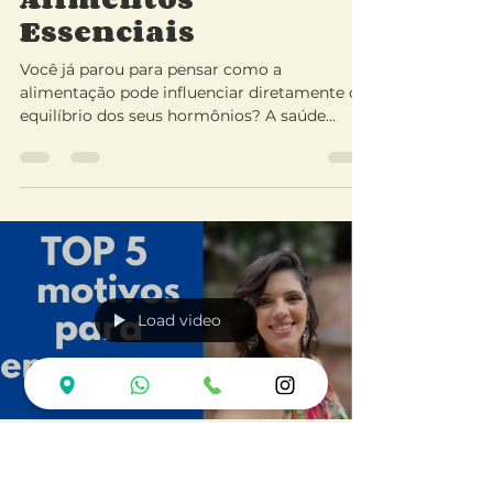
Dra Marta Badolato
13 de fev.
4 min de leitura
Alimentação para
Saúde Hormonal:
Dieta para Regular
Hormônios e
Alimentos
Essenciais
Você já parou para pensar como a
alimentação pode influenciar diretamente o
equilíbrio dos seus hormônios? A saúde
hormonal é fundamental para o bem-estar
geral, afetando desde o humor até o
metabolismo e a energia diária. Por isso,