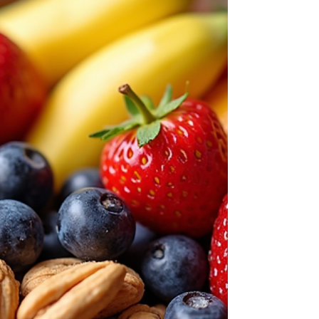
mente é o uso de canetas emgracedoras. Mas
você sabia que o uso de medicamentos para
emagrecer deve ser acompanhado de perto
por um endocrinologista? Isso mesmo! O
acompanhamento médico é fundamental
para garantir a segurança, a eficácia e a
saúde a longo prazo. Vamos conversar sobre
isso? Por que o acompanhamento médico é
essencial? O corpo humano é uma máquina
complexa, e o emagrecimento envolve muito