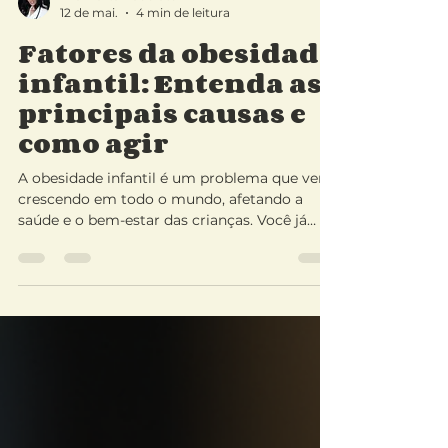
Dra Marta Badolato
12 de mai.
4 min de leitura
Fatores da obesidade
infantil: Entenda as
principais causas e
como agir
A obesidade infantil é um problema que vem
crescendo em todo o mundo, afetando a
saúde e o bem-estar das crianças. Você já
parou para pensar por que isso acontece?
Quais são os motivos que levam tantas
crianças a ganharem peso de forma
excessiva? Neste texto, vou compartilhar
com você informações importantes sobre os
fatores que contribuem para esse quadro,
além de dicas práticas para prevenir e cuidar
da saúde dos pequenos. Fatores da obesidade