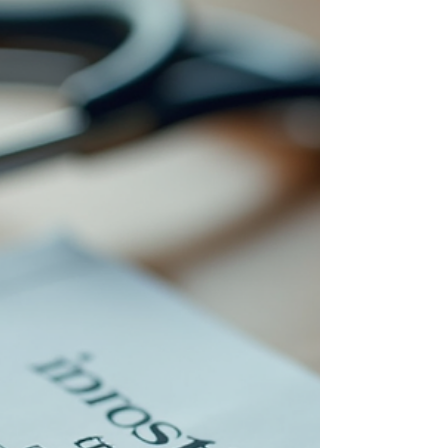
Emagrecer com saúde é o desejo de muitas
pessoas, mas será que existe uma fórmula
mágica? A resposta é simples: não! O que
funciona de verdade são estratégias que
respeitam o corpo, o metabolismo e o
equilíbrio hormonal. Eu sei que pode parecer
difícil no começo, mas com as escolhas
certas, é possível perder peso de forma
sustentável e sem sofrimento. Quer saber
como? Vamos juntos descobrir as melhores
práticas para alcançar esse objetivo!
Estratégias para emagrecer com saúde