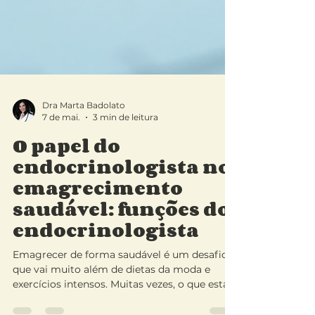
Dra Marta Badolato
7 de mai.
3 min de leitura
O papel do
endocrinologista no
emagrecimento
saudável: funções do