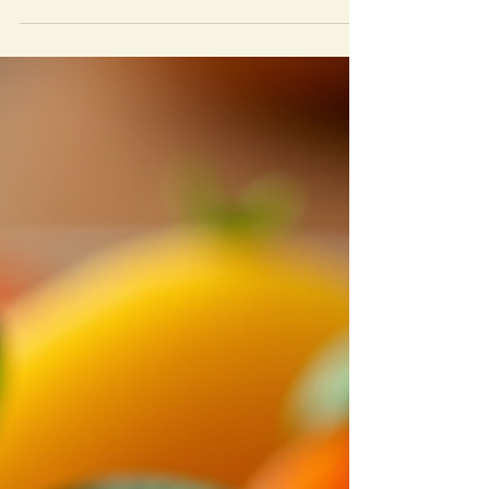
endocrinologista
Emagrecer de forma saudável é um desafio
que vai muito além de dietas da moda e
exercícios intensos. Muitas vezes, o que está
por trás do ganho de peso ou da dificuldade
para perder aqueles quilos extras são
questões hormonais e metabólicas. É aí que
entra o endocrinologista, um profissional
fundamental para quem busca um
emagrecimento sustentável e equilibrado.
Você sabe qual é o papel do endocrinologista
nesse processo? Vamos descobrir juntos!
Entendendo as funções do endoc