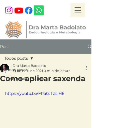
Post
Todos posts
Dra Marta Badolato
Todos posts
18 de nov. de 2021
0 min de leitura
Como aplicar saxenda
Descomplica Saúde
https://youtu.be/FPa0JTZsIHE