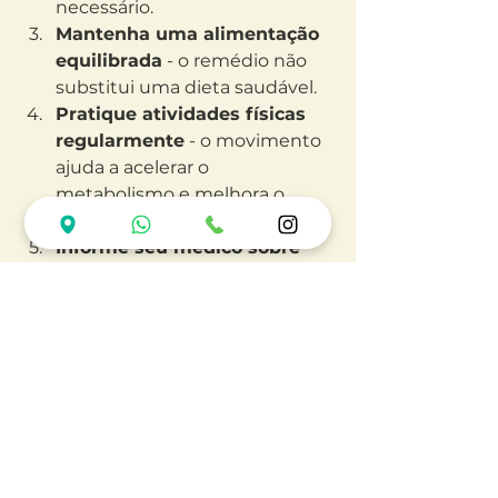
necessário.
Mantenha uma alimentação 
equilibrada
 - o remédio não 
substitui uma dieta saudável.
Pratique atividades físicas 
regularmente
 - o movimento 
ajuda a acelerar o 
metabolismo e melhora o 
humor.
Informe seu médico sobre 
outros medicamentos ou 
suplementos que estiver 
usando
 - para evitar interações 
perigosas.
Esteja atento a sinais de 
efeitos colaterais
 - como 
palpitações, tontura, insônia 
ou ansiedade, e comunique 
seu médico imediatamente.