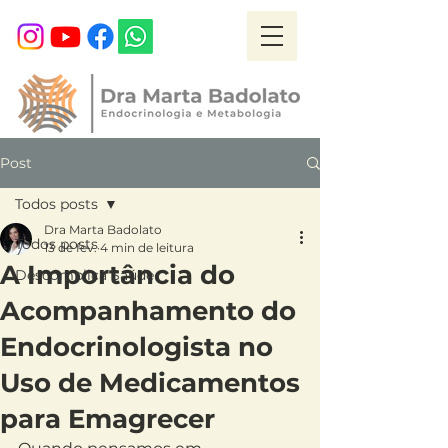
Post
Todos posts
Dra Marta Badolato
Todos posts
13 de fev.
4 min de leitura
A Importância do
Descomplica Saúde
Acompanhamento do
Endocrinologista no
Uso de Medicamentos
para Emagrecer